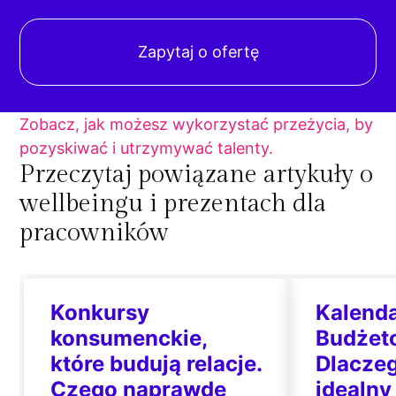
Zapytaj o ofertę
Zobacz, jak możesz wykorzystać przeżycia, by
pozyskiwać i utrzymywać talenty.
Przeczytaj powiązane artykuły o
wellbeingu i prezentach dla
pracowników
Konkursy
Kalend
konsumenckie,
Budżet
które budują relacje.
Dlaczeg
Czego naprawdę
idealn