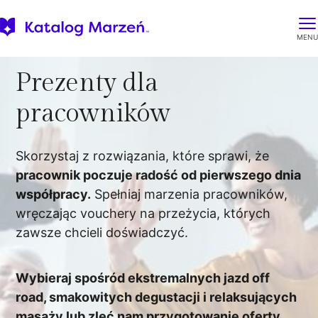
Skip
to
content
Prezenty dla
pracowników
Skorzystaj z rozwiązania, które sprawi, że
pracownik poczuje radość od pierwszego dnia
współpracy.
Spełniaj marzenia pracowników,
wręczając vouchery na przeżycia, których
zawsze chcieli doświadczyć.
Wybieraj spośród ekstremalnych jazd off
road, smakowitych degustacji i relaksujących
masaży lub zleć nam przygotowanie oferty,