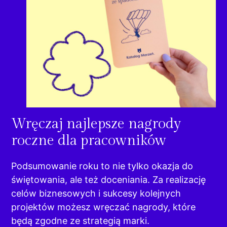
Wręczaj najlepsze nagrody
roczne dla pracowników
Podsumowanie roku to nie tylko okazja do
świętowania, ale też doceniania. Za realizację
celów biznesowych i sukcesy kolejnych
projektów możesz wręczać nagrody, które
będą zgodne ze strategią marki.