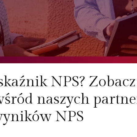
wskaźnik NPS? Zobac
śród naszych partne
 wyników NPS