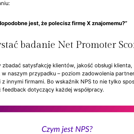
niu:
wdopodobne jest, że polecisz firmę X znajomemu?”
tać badanie Net Promoter Sco
adać satysfakcję klientów, jakość obsługi klienta, lo
k w naszym przypadku – poziom zadowolenia partneró
i z innymi firmami. Bo wskaźnik NPS to nie tylko spos
 feedback dotyczący każdej współpracy.