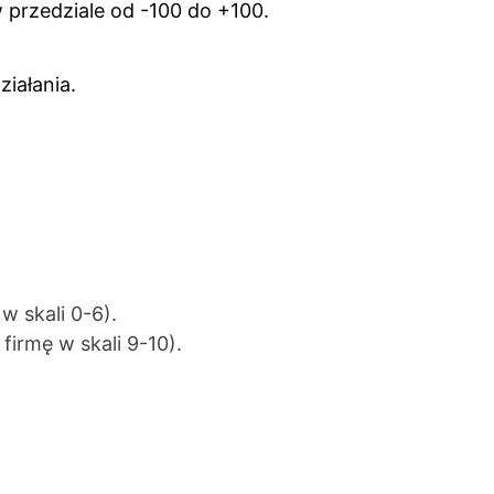
 przedziale od -100 do +100.
iałania.
w skali 0-6).
irmę w skali 9-10).